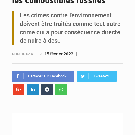
les combustibles fossiles
Togo : 300 000 tonnes visées pour la filière soja bio
Les crimes contre l'environnement
doivent être traités comme tout autre
Victoire Dogbé prône l’engagement politique des femmes à Kigali
crime qui a pour conséquence directe
de nuire à des…
le:
15 février 2022
PUBLIÉ PAR
Partager sur Facebook
Tweetez!