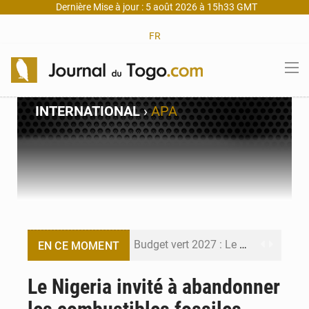
Dernière Mise à jour : 5 août 2026 à 15h33 GMT
FR
INTERNATIONAL
›
APA
Budget vert 2027 : Le ministère de l’Économie forme ses cadres à Lomé
EN CE MOMENT
Travail domestique non rémunéré : à Saly, l’Afrique veut en mesurer la valeur
Le Nigeria invité à abandonner
Maurice : Démission de la ministre Véronique Leu-Govind