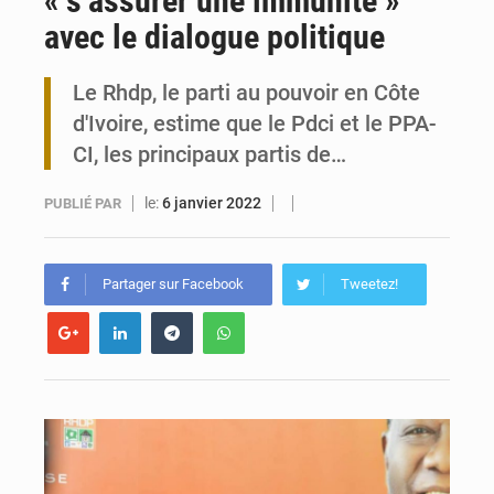
« s’assurer une immunité »
avec le dialogue politique
Togo : 300 000 tonnes visées pour la filière soja bio
Le Rhdp, le parti au pouvoir en Côte
Victoire Dogbé prône l’engagement politique des femmes à Kigali
d'Ivoire, estime que le Pdci et le PPA-
CI, les principaux partis de…
le:
6 janvier 2022
PUBLIÉ PAR
Partager sur Facebook
Tweetez!