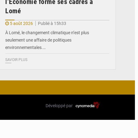
l’Économie forme ses cadres à
Lomé
5 août 2026
Publié à 15h33
À Lomé, le changement climatique n’est plus
seulement une affaire de politiques
environnementales.…
SAVOIR PLUS
Développé par