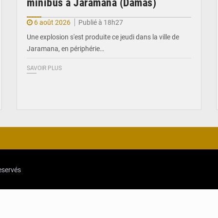
minibus à Jaramana (Damas)
6 août 2026
Publié à 18h27
Une explosion s'est produite ce jeudi dans la ville de
Jaramana, en périphérie…
SAVOIR PLUS
reservés