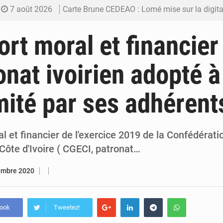
7 août 2026
Carte Brune CEDEAO : Lomé mise sur la digitalis
6 août 2026
Syrie : Explosion mortelle sur un minibus à
ort moral et financie
5 août 2026
Budget vert 2027 : Le ministère de l’Économie for
onat ivoirien adopté à
5 août 2026
Travail domestique non rémunéré : à Saly, l’Afrique veu
mité par ses adhérent
5 août 2026
Maurice : Démission de la ministre Véronique
l et financier de l'exercice 2019 de la Confédérat
Côte d'Ivoire ( CGECI, patronat…
embre 2020
book
Tweetez!