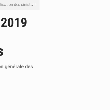
ation des sinistres
 Jaramana (Damas)
r 2019
me ses cadres à Lomé
t en mesurer la valeur
s
 Leu-Govind
ion générale des