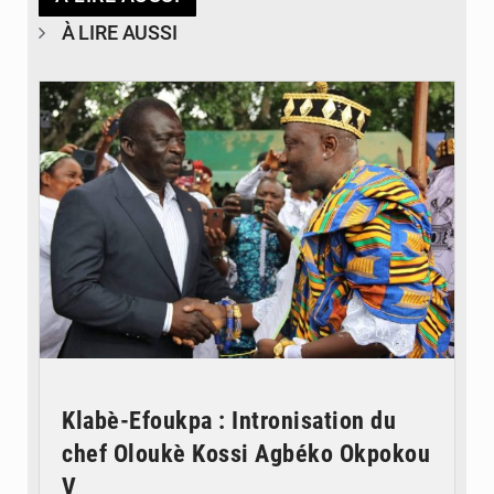
À LIRE AUSSI
© Gouvernorat Région des Plateaux
Klabè-Efoukpa : Intronisation du
chef Oloukè Kossi Agbéko Okpokou
V