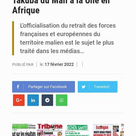
Takuba du Mali à la Une en
Afrique
Carte Brune CEDEAO : Lomé mise sur la digitalisation des sinistres
L'officialisation du retrait des forces
Syrie : Explosion mortelle sur un minibus à Jaramana (Damas)
françaises et européennes du
territoire malien est le sujet le plus
traité dans les médias…
le:
17 février 2022
PUBLIÉ PAR
Partager sur Facebook
Tweetez!