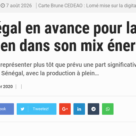
7 août 2026
Carte Brune CEDEAO : Lomé mise sur la digitalis
6 août 2026
Syrie : Explosion mortelle sur un minibus à
gal en avance pour la
5 août 2026
Budget vert 2027 : Le ministère de l’Économie for
lien dans son mix éne
5 août 2026
Travail domestique non rémunéré : à Saly, l’Afrique veu
5 août 2026
Maurice : Démission de la ministre Véronique
t représenter plus tôt que prévu une part significat
 Sénégal, avec la production à plein…
er 2020
book
Tweetez!