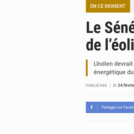
EN CE MOMENT
Le Séné
de l’éo
L'éolien devrai
énergétique du
le:
24 févri
PUBLIÉ PAR
Partager sur Face