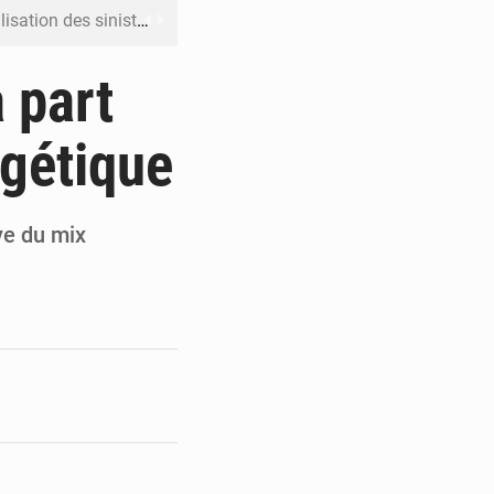
ation des sinistres
 Jaramana (Damas)
 part
me ses cadres à Lomé
rgétique
t en mesurer la valeur
 Leu-Govind
ive du mix