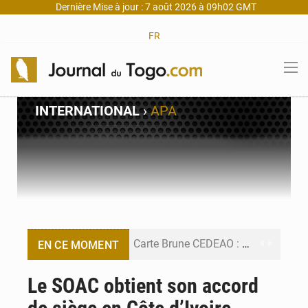
Dernière Mise à jour : 7 août 2026 à 09h02 GMT
FR
INTERNATIONAL
›
APA
Carte Brune CEDEAO : Lomé mise sur la digitalisation des sinistres
EN CE MOMENT
Syrie : Explosion mortelle sur un minibus à Jaramana (Damas)
Le SOAC obtient son accord
Budget vert 2027 : Le ministère de l’Économie forme ses cadres à Lomé