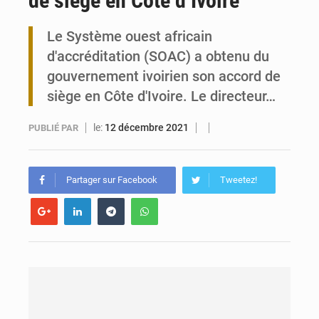
de siège en Côte d’Ivoire
Travail domestique non rémunéré : à Saly, l’Afrique veut en mesurer la valeur
Le Système ouest africain
d'accréditation (SOAC) a obtenu du
Maurice : Démission de la ministre Véronique Leu-Govind
gouvernement ivoirien son accord de
siège en Côte d'Ivoire. Le directeur…
le:
12 décembre 2021
PUBLIÉ PAR
Partager sur Facebook
Tweetez!