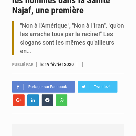
les hommes dans la Sainte
Najaf, une première
Travail domestique non rémunéré : à Saly, l’Afrique veut en mesurer la valeur
"Non à l'Amérique", "Non à l'Iran", "qu'on
Maurice : Démission de la ministre Véronique Leu-Govind
les arrache tous par la racine!" Les
slogans sont les mêmes qu'ailleurs
en…
le:
19 février 2020
PUBLIÉ PAR
Partager sur Facebook
Tweetez!