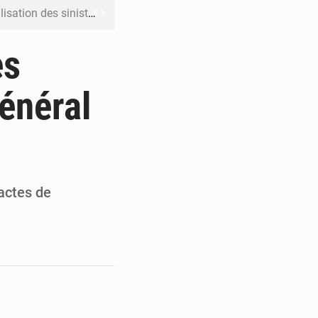
ation des sinistres
 Jaramana (Damas)
es
me ses cadres à Lomé
énéral
t en mesurer la valeur
 Leu-Govind
actes de