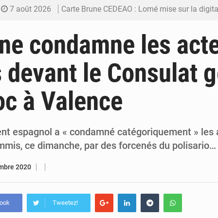
7 août 2026
Carte Brune CEDEAO : Lomé mise sur la digitalis
6 août 2026
Syrie : Explosion mortelle sur un minibus à
ne condamne les act
5 août 2026
Budget vert 2027 : Le ministère de l’Économie for
devant le Consulat g
5 août 2026
Travail domestique non rémunéré : à Saly, l’Afrique veu
c à Valence
5 août 2026
Maurice : Démission de la ministre Véronique
t espagnol a « condamné catégoriquement » les 
mis, ce dimanche, par des forcenés du polisario…
mbre 2020
book
Tweetez!