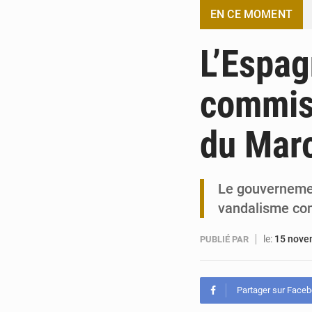
EN CE MOMENT
L’Espag
commis 
du Maro
Le gouvernemen
vandalisme com
le:
15 nove
PUBLIÉ PAR
Partager sur Face