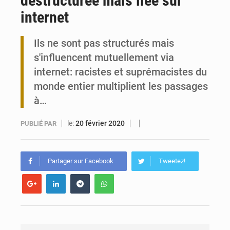
déstructurée mais liée sur
internet
Travail domestique non rémunéré : à Saly, l’Afrique veut en mesurer la valeur
Ils ne sont pas structurés mais
Maurice : Démission de la ministre Véronique Leu-Govind
s'influencent mutuellement via
internet: racistes et suprémacistes du
monde entier multiplient les passages
à…
le:
20 février 2020
PUBLIÉ PAR
Partager sur Facebook
Tweetez!