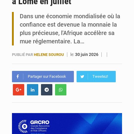
à Lomé en juillet
Victoire Dogbé prône l’engagement politique des femmes à Kigali
Dans une économie mondialisée où la
Togo : Marguerite Gnakadé en grève de la faim derrière les barreaux
confiance est devenue la monnaie la
plus précieuse, l'Afrique accélère sa
mue réglementaire. La…
le:
30 juin 2026
PUBLIÉ PAR
HELENE SOUROU
Partager sur Facebook
Tweetez!