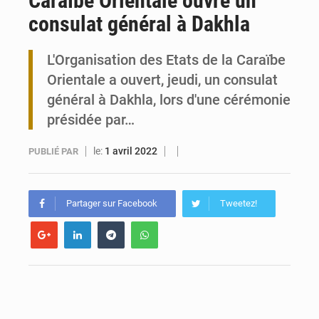
Caraïbe Orientale ouvre un
consulat général à Dakhla
Togo : 300 000 tonnes visées pour la filière soja bio
L'Organisation des Etats de la Caraïbe
Victoire Dogbé prône l’engagement politique des femmes à Kigali
Orientale a ouvert, jeudi, un consulat
général à Dakhla, lors d'une cérémonie
présidée par…
le:
1 avril 2022
PUBLIÉ PAR
Partager sur Facebook
Tweetez!