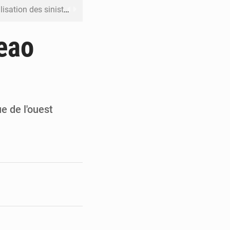
ation des sinistres
 Jaramana (Damas)
deao
me ses cadres à Lomé
t en mesurer la valeur
 Leu-Govind
e de l'ouest