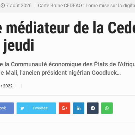
7 août 2026
Carte Brune CEDEAO : Lomé mise sur la digitalis
6 août 2026
Syrie : Explosion mortelle sur un minibus à
le médiateur de la Ce
5 août 2026
Budget vert 2027 : Le ministère de l’Économie for
 jeudi
5 août 2026
Travail domestique non rémunéré : à Saly, l’Afrique veu
5 août 2026
Maurice : Démission de la ministre Véronique
e la Communauté économique des États de l'Afriqu
e Mali, l'ancien président nigérian Goodluck…
er 2022
book
Tweetez!