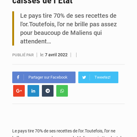
caisses de l’Etat
Maurice : Démission de la ministre Véronique Leu-Govind
Le pays tire 70% de ses recettes de
l'or.Toutefois, l'or ne brille pas assez
Togo : 300 000 tonnes visées pour la filière soja bio
pour beaucoup de Maliens qui
attendent…
le:
7 avril 2022
PUBLIÉ PAR
Partager sur Facebook
Tweetez!
Le pays tire 70% de ses recettes de l’or.Toutefois, l’or ne