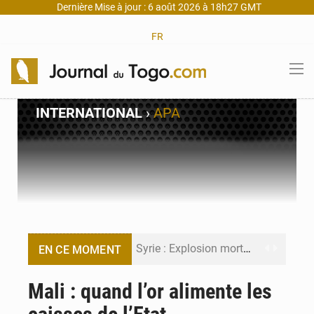
Dernière Mise à jour : 6 août 2026 à 18h27 GMT
FR
INTERNATIONAL
›
APA
Syrie : Explosion mortelle sur un minibus à Jaramana (Damas)
EN CE MOMENT
Budget vert 2027 : Le ministère de l’Économie forme ses cadres à Lomé
Mali : quand l’or alimente les
Travail domestique non rémunéré : à Saly, l’Afrique veut en mesurer la valeur