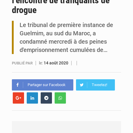
l’encontre de trafiquants de
drogue
Maurice : Démission de la ministre Véronique Leu-Govind
Le tribunal de première instance de
Togo : 300 000 tonnes visées pour la filière soja bio
Guelmim, au sud du Maroc, a
condamné mercredi à des peines
d'emprisonnement cumulées de…
le:
14 août 2020
PUBLIÉ PAR
Partager sur Facebook
Tweetez!