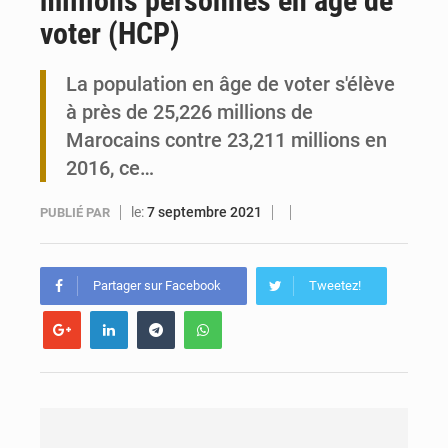
millions personnes en âge de
voter (HCP)
Travail domestique non rémunéré : à Saly, l’Afrique veut en mesurer la valeur
La population en âge de voter s'élève
Maurice : Démission de la ministre Véronique Leu-Govind
à près de 25,226 millions de
Marocains contre 23,211 millions en
2016, ce…
le:
7 septembre 2021
PUBLIÉ PAR
Partager sur Facebook
Tweetez!