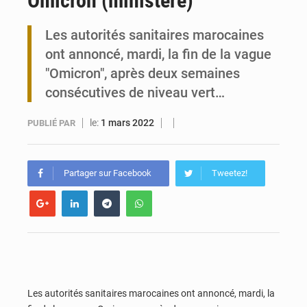
Omicron (ministère)
Travail domestique non rémunéré : à Saly, l’Afrique veut en mesurer la valeur
Les autorités sanitaires marocaines
ont annoncé, mardi, la fin de la vague
Maurice : Démission de la ministre Véronique Leu-Govind
"Omicron", après deux semaines
consécutives de niveau vert…
le:
1 mars 2022
PUBLIÉ PAR
Partager sur Facebook
Tweetez!
Les autorités sanitaires marocaines ont annoncé, mardi, la