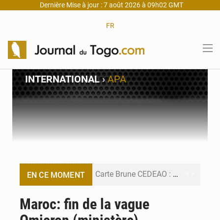
Dernière Mise à jour : 7 août 2026 à 09h02 GMT
FR
INTERNATIONAL
›
APA
Carte Brune CEDEAO : Lomé mise sur la digitalisation des sinistres
EN CE MOMENT
Syrie : Explosion mortelle sur un minibus à Jaramana (Damas)
Maroc: fin de la vague
Budget vert 2027 : Le ministère de l’Économie forme ses cadres à Lomé