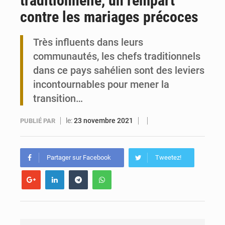
traditionnelle, un rempart
contre les mariages précoces
Travail domestique non rémunéré : à Saly, l’Afrique veut en mesurer la valeur
Très influents dans leurs
Maurice : Démission de la ministre Véronique Leu-Govind
communautés, les chefs traditionnels
dans ce pays sahélien sont des leviers
incontournables pour mener la
transition…
le:
23 novembre 2021
PUBLIÉ PAR
Partager sur Facebook
Tweetez!