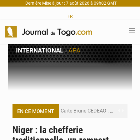
Dernière Mise à jour : 7 août 2026 à 09h02 GMT
FR
INTERNATIONAL
›
APA
Carte Brune CEDEAO : Lomé mise sur la digitalisation des sinistres
EN CE MOMENT
Syrie : Explosion mortelle sur un minibus à Jaramana (Damas)
Niger : la chefferie
Budget vert 2027 : Le ministère de l’Économie forme ses cadres à Lomé