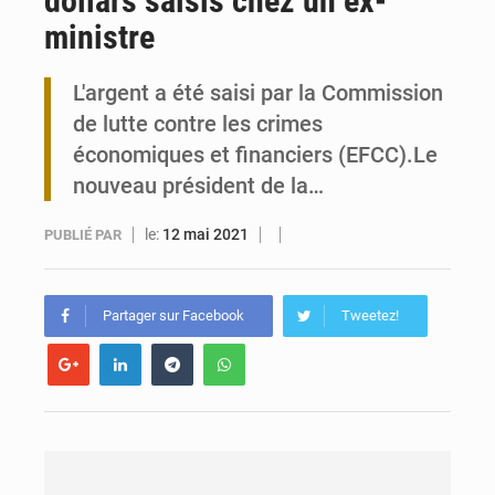
dollars saisis chez un ex-
ministre
Travail domestique non rémunéré : à Saly, l’Afrique veut en mesurer la valeur
L'argent a été saisi par la Commission
Maurice : Démission de la ministre Véronique Leu-Govind
de lutte contre les crimes
économiques et financiers (EFCC).Le
nouveau président de la…
le:
12 mai 2021
PUBLIÉ PAR
Partager sur Facebook
Tweetez!