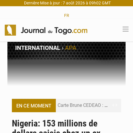
Dernière Mise à jour : 7 août 2026 à 09h02 GMT
FR
INTERNATIONAL
›
APA
Carte Brune CEDEAO : Lomé mise sur la digitalisation des sinistres
EN CE MOMENT
Syrie : Explosion mortelle sur un minibus à Jaramana (Damas)
Nigeria: 153 millions de
Budget vert 2027 : Le ministère de l’Économie forme ses cadres à Lomé