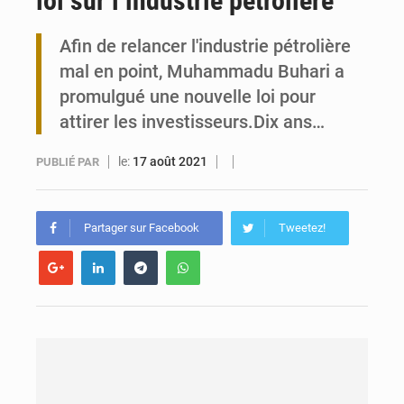
loi sur l’industrie pétrolière
Togo : 300 000 tonnes visées pour la filière soja bio
Afin de relancer l'industrie pétrolière
mal en point, Muhammadu Buhari a
Victoire Dogbé prône l’engagement politique des femmes à Kigali
promulgué une nouvelle loi pour
attirer les investisseurs.Dix ans…
le:
17 août 2021
PUBLIÉ PAR
Partager sur Facebook
Tweetez!