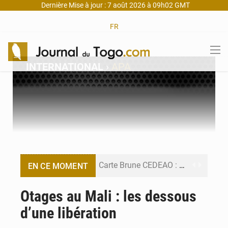
Dernière Mise à jour : 7 août 2026 à 09h02 GMT
FR
INTERNATIONAL
›
APA
Carte Brune CEDEAO : Lomé mise sur la digitalisation des sinistres
EN CE MOMENT
Syrie : Explosion mortelle sur un minibus à Jaramana (Damas)
Otages au Mali : les dessous
d’une libération
Budget vert 2027 : Le ministère de l’Économie forme ses cadres à Lomé