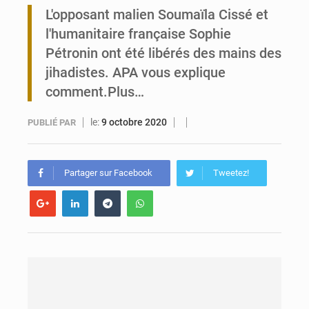
Travail domestique non rémunéré : à Saly, l’Afrique veut en mesurer la valeur
L'opposant malien Soumaïla Cissé et
l'humanitaire française Sophie
Maurice : Démission de la ministre Véronique Leu-Govind
Pétronin ont été libérés des mains des
jihadistes. APA vous explique
comment.Plus…
le:
9 octobre 2020
PUBLIÉ PAR
Partager sur Facebook
Tweetez!