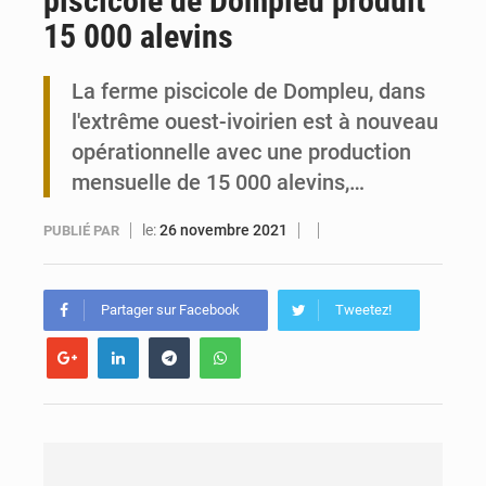
piscicole de Dompleu produit
15 000 alevins
Travail domestique non rémunéré : à Saly, l’Afrique veut en mesurer la valeur
La ferme piscicole de Dompleu, dans
Maurice : Démission de la ministre Véronique Leu-Govind
l'extrême ouest-ivoirien est à nouveau
opérationnelle avec une production
mensuelle de 15 000 alevins,…
le:
26 novembre 2021
PUBLIÉ PAR
Partager sur Facebook
Tweetez!