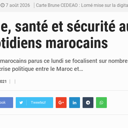
7 août 2026
Carte Brune CEDEAO : Lomé mise sur la digitalis
6 août 2026
Syrie : Explosion mortelle sur un minibus à
ue, santé et sécurité 
5 août 2026
Budget vert 2027 : Le ministère de l’Économie for
tidiens marocains
5 août 2026
Travail domestique non rémunéré : à Saly, l’Afrique veu
5 août 2026
Maurice : Démission de la ministre Véronique
 marocains parus ce lundi se focalisent sur nombre
rise politique entre le Maroc et…
2021
book
Tweetez!