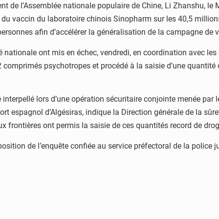
ent de l’Assemblée nationale populaire de Chine, Li Zhanshu, le 
es du vaccin du laboratoire chinois Sinopharm sur les 40,5 milli
 personnes afin d’accélérer la généralisation de la campagne de
eté nationale ont mis en échec, vendredi, en coordination avec l
2 comprimés psychotropes et procédé à la saisie d’une quantité
 interpellé lors d’une opération sécuritaire conjointe menée par 
rt espagnol d’Algésiras, indique la Direction générale de la s
ux frontières ont permis la saisie de ces quantités record de drog
osition de l’enquête confiée au service préfectoral de la police 