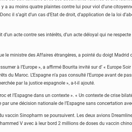
 y a au moins quatre plaintes contre lui pour viol d’une citoyenn
nc il s’agit d’un cas d’Etat de droit, d’application de la loi d’ab
’agit d’un acte contre ses intérêts, d’un acte déloyal qui ne respec
 le ministre des Affaires étrangères, a pointé du doigt Madrid d
 assumer à l’Europe », a affirmé Bourita invité sur d’ « Europe So
térêts du Maroc. L’Espagne n’a pas consulté l’Europe avant de p
rchée par la justice espagnole », a-t-il ajouté.
Maroc et l’Espagne dans un contexte ». « Un contexte de crise bilat
réée par une décision nationale de l’Espagne sans concertation av
 du vaccin Sinopharm se poursuivent. Les deux avions Dreamline
hammed V avec à leur bord 2 millions de doses du vaccin chinois.