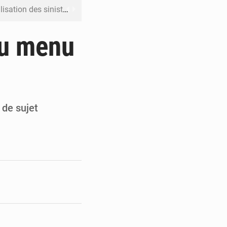
ation des sinistres
 Jaramana (Damas)
au menu
me ses cadres à Lomé
t en mesurer la valeur
 Leu-Govind
 de sujet