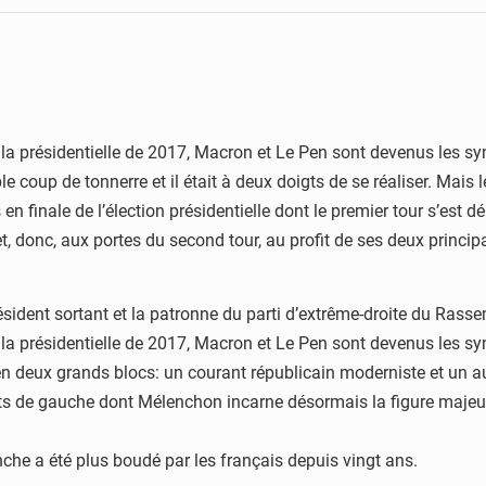
la présidentielle de 2017, Macron et Le Pen sont devenus les sym
ble coup de tonnerre et il était à deux doigts de se réaliser. Mais
 en finale de l’élection présidentielle dont le premier tour s’est 
t, donc, aux portes du second tour, au profit de ses deux princi
e président sortant et la patronne du parti d’extrême-droite du Ra
la présidentielle de 2017, Macron et Le Pen sont devenus les sym
n deux grands blocs: un courant républicain moderniste et un aut
ants de gauche dont Mélenchon incarne désormais la figure majeu
che a été plus boudé par les français depuis vingt ans.