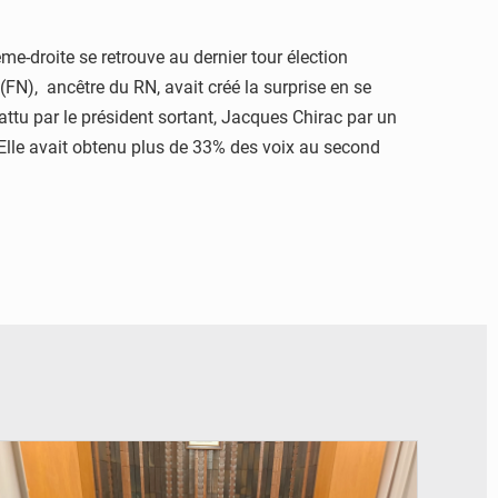
ême-droite se retrouve au dernier tour élection
(FN), ancêtre du RN, avait créé la surprise en se
battu par le président sortant, Jacques Chirac par un
x. Elle avait obtenu plus de 33% des voix au second
© Ministère des Finances et du Budget du Togo