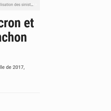
ation des sinistres
 Jaramana (Damas)
cron et
me ses cadres à Lomé
nchon
t en mesurer la valeur
 Leu-Govind
lle de 2017,