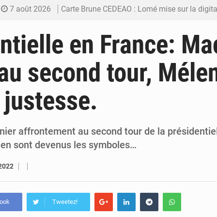
7 août 2026
Carte Brune CEDEAO : Lomé mise sur la digitalis
6 août 2026
Syrie : Explosion mortelle sur un minibus à
ntielle en France: Ma
5 août 2026
Budget vert 2027 : Le ministère de l’Économie for
au second tour, Méle
5 août 2026
Travail domestique non rémunéré : à Saly, l’Afrique veu
 justesse.
5 août 2026
Maurice : Démission de la ministre Véronique
nier affrontement au second tour de la présidentie
Pen sont devenus les symboles…
 2022
book
Tweetez!