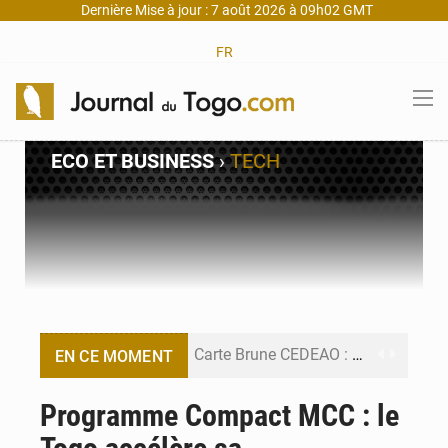
Dernière Mise à jour : 7 août 2026 à 09h02 GMT
FR
ECO ET BUSINESS
›
TECH
Carte Brune CEDEAO : Lomé mise sur la digitalisation des sinistres
EN CE MOMENT
Syrie : Explosion mortelle sur un minibus à Jaramana (Damas)
Programme Compact MCC : le
Budget vert 2027 : Le ministère de l’Économie forme ses cadres à Lomé