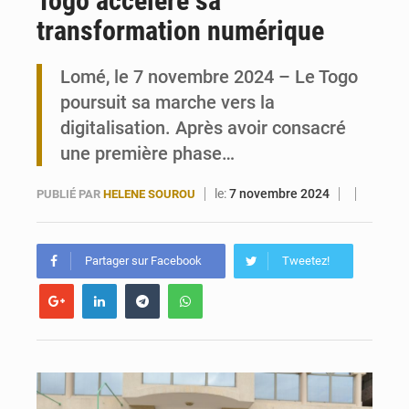
Togo accélère sa
transformation numérique
Travail domestique non rémunéré : à Saly, l’Afrique veut en mesurer la valeur
Lomé, le 7 novembre 2024 – Le Togo
Maurice : Démission de la ministre Véronique Leu-Govind
poursuit sa marche vers la
digitalisation. Après avoir consacré
une première phase…
le:
7 novembre 2024
PUBLIÉ PAR
HELENE SOUROU
Partager sur Facebook
Tweetez!