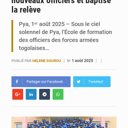
nouveaux officiers et baptise
la relève
Travail domestique non rémunéré : à Saly, l’Afrique veut en mesurer la valeur
Pya, 1ᵉʳ août 2025 – Sous le ciel
Maurice : Démission de la ministre Véronique Leu-Govind
solennel de Pya, l’École de formation
des officiers des forces armées
togolaises…
le:
1 août 2025
PUBLIÉ PAR
HELENE SOUROU
Partager sur Facebook
Tweetez!