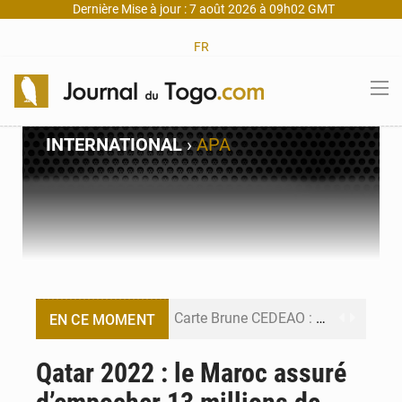
Dernière Mise à jour : 7 août 2026 à 09h02 GMT
FR
INTERNATIONAL
›
APA
Carte Brune CEDEAO : Lomé mise sur la digitalisation des sinistres
EN CE MOMENT
Syrie : Explosion mortelle sur un minibus à Jaramana (Damas)
Qatar 2022 : le Maroc assuré
Budget vert 2027 : Le ministère de l’Économie forme ses cadres à Lomé