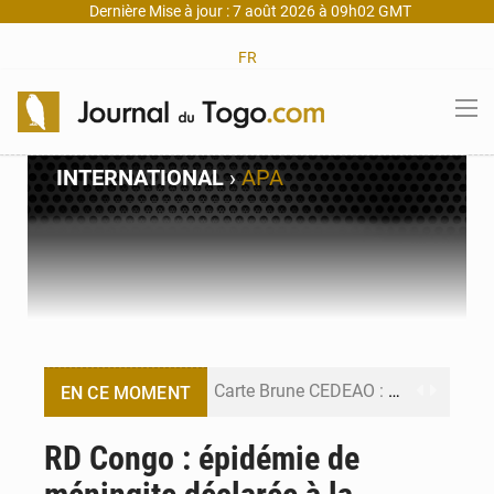
Dernière Mise à jour : 7 août 2026 à 09h02 GMT
FR
INTERNATIONAL
›
APA
Carte Brune CEDEAO : Lomé mise sur la digitalisation des sinistres
EN CE MOMENT
Syrie : Explosion mortelle sur un minibus à Jaramana (Damas)
RD Congo : épidémie de
Budget vert 2027 : Le ministère de l’Économie forme ses cadres à Lomé