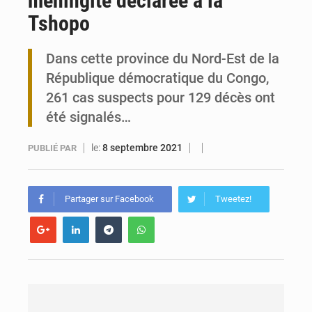
méningite déclarée à la
Tshopo
Travail domestique non rémunéré : à Saly, l’Afrique veut en mesurer la valeur
Dans cette province du Nord-Est de la
Maurice : Démission de la ministre Véronique Leu-Govind
République démocratique du Congo,
261 cas suspects pour 129 décès ont
été signalés…
le:
8 septembre 2021
PUBLIÉ PAR
Partager sur Facebook
Tweetez!