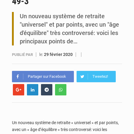
49-3
Travail domestique non rémunéré : à Saly, l’Afrique veut en mesurer la valeur
Un nouveau système de retraite
Maurice : Démission de la ministre Véronique Leu-Govind
"universel" et par points, avec un "âge
d'équilibre" très controversé: voici les
principaux points de…
le:
29 février 2020
PUBLIÉ PAR
Partager sur Facebook
Tweetez!
Un nouveau système de retraite « universel » et par points,
avec un « âge d’équilibre » très controversé: voici les