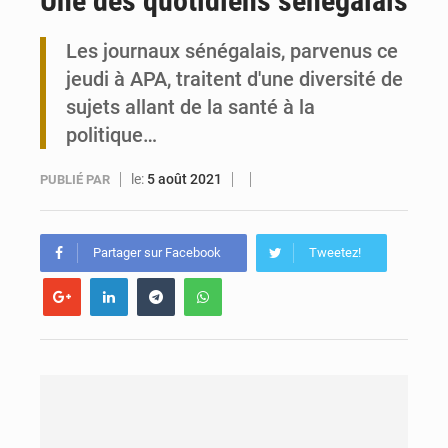
Une des quotidiens sénégalais
Togo : 300 000 tonnes visées pour la filière soja bio
Les journaux sénégalais, parvenus ce
jeudi à APA, traitent d'une diversité de
Victoire Dogbé prône l’engagement politique des femmes à Kigali
sujets allant de la santé à la
politique…
le:
5 août 2021
PUBLIÉ PAR
Partager sur Facebook
Tweetez!