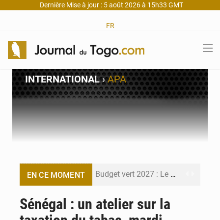
Dernière Mise à jour : 5 août 2026 à 15h33 GMT
FR
INTERNATIONAL
›
APA
Budget vert 2027 : Le ministère de l’Économie forme ses cadres à Lomé
EN CE MOMENT
Travail domestique non rémunéré : à Saly, l’Afrique veut en mesurer la valeur
Sénégal : un atelier sur la
Maurice : Démission de la ministre Véronique Leu-Govind