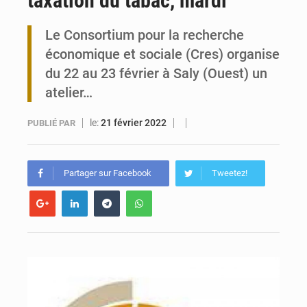
taxation du tabac, mardi
Togo : 300 000 tonnes visées pour la filière soja bio
Le Consortium pour la recherche
économique et sociale (Cres) organise
Victoire Dogbé prône l’engagement politique des femmes à Kigali
du 22 au 23 février à Saly (Ouest) un
atelier…
le:
21 février 2022
PUBLIÉ PAR
Partager sur Facebook
Tweetez!