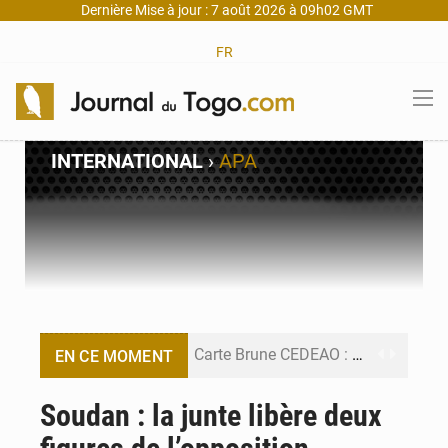
Dernière Mise à jour : 7 août 2026 à 09h02 GMT
FR
INTERNATIONAL
›
APA
Carte Brune CEDEAO : Lomé mise sur la digitalisation des sinistres
EN CE MOMENT
Syrie : Explosion mortelle sur un minibus à Jaramana (Damas)
Soudan : la junte libère deux
Budget vert 2027 : Le ministère de l’Économie forme ses cadres à Lomé