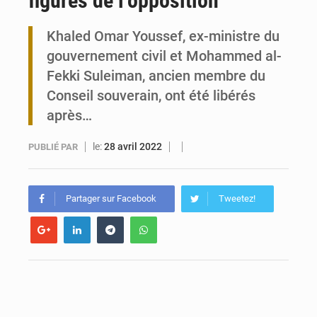
figures de l’opposition
Travail domestique non rémunéré : à Saly, l’Afrique veut en mesurer la valeur
Khaled Omar Youssef, ex-ministre du
gouvernement civil et Mohammed al-
Maurice : Démission de la ministre Véronique Leu-Govind
Fekki Suleiman, ancien membre du
Conseil souverain, ont été libérés
après…
le:
28 avril 2022
PUBLIÉ PAR
Partager sur Facebook
Tweetez!