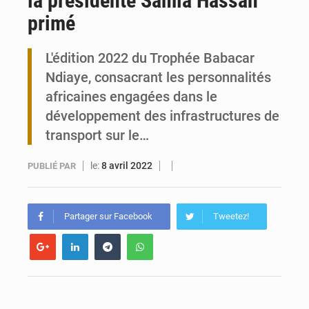
la présidente Samia Hassan
primé
Travail domestique non rémunéré : à Saly, l’Afrique veut en mesurer la valeur
L'édition 2022 du Trophée Babacar
Maurice : Démission de la ministre Véronique Leu-Govind
Ndiaye, consacrant les personnalités
africaines engagées dans le
développement des infrastructures de
transport sur le…
le:
8 avril 2022
PUBLIÉ PAR
Partager sur Facebook
Tweetez!