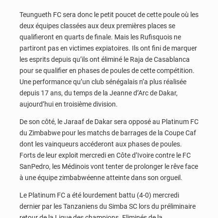
Teungueth FC sera donc le petit poucet de cette poule où les
deux équipes classées aux deux premières places se
qualifieront en quarts de finale. Mais les Rufisquois ne
partiront pas en victimes expiatoires. Ils ont fini de marquer
les esprits depuis qu’ils ont éliminé le Raja de Casablanca
pour se qualifier en phases de poules de cette compétition.
Une performance qu’un club sénégalais n’a plus réalisée
depuis 17 ans, du temps de la Jeanne d’Arc de Dakar,
aujourd’hui en troisième division.
De son côté, le Jaraaf de Dakar sera opposé au Platinum FC
du Zimbabwe pour les matchs de barrages de la Coupe Caf
dont les vainqueurs accéderont aux phases de poules.
Forts de leur exploit mercredi en Côte d’Ivoire contre le FC
SanPedro, les Médinois vont tenter de prolonger le rêve face
à une équipe zimbabwéenne atteinte dans son orgueil.
Le Platinum FC a été lourdement battu (4-0) mercredi
dernier par les Tanzaniens du Simba SC lors du préliminaire
retour de la Ligue des champions. Eliminés de la