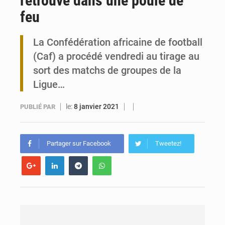
retrouve dans une poule de
feu
Travail domestique non rémunéré : à Saly, l’Afrique veut en mesurer la valeur
La Confédération africaine de football
Maurice : Démission de la ministre Véronique Leu-Govind
(Caf) a procédé vendredi au tirage au
sort des matchs de groupes de la
Ligue…
le:
8 janvier 2021
PUBLIÉ PAR
Partager sur Facebook
Tweetez!