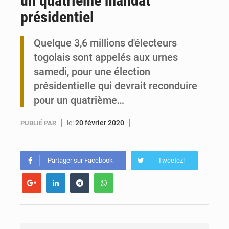
un quatrième mandat
présidentiel
Travail domestique non rémunéré : à Saly, l’Afrique veut en mesurer la valeur
Quelque 3,6 millions d'électeurs
Maurice : Démission de la ministre Véronique Leu-Govind
togolais sont appelés aux urnes
samedi, pour une élection
présidentielle qui devrait reconduire
pour un quatrième…
le:
20 février 2020
PUBLIÉ PAR
Partager sur Facebook
Tweetez!