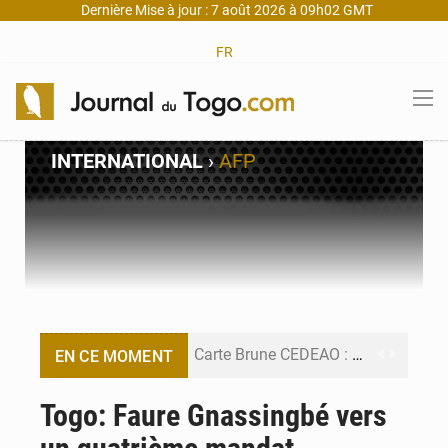
Dernière Mise à jour : 7 août 2026 à 09h02 GMT
FR
INTERNATIONAL
›
AFP
Carte Brune CEDEAO : Lomé mise sur la digitalisation des sinistres
EN CE MOMENT
Syrie : Explosion mortelle sur un minibus à Jaramana (Damas)
Togo: Faure Gnassingbé vers
Budget vert 2027 : Le ministère de l’Économie forme ses cadres à Lomé