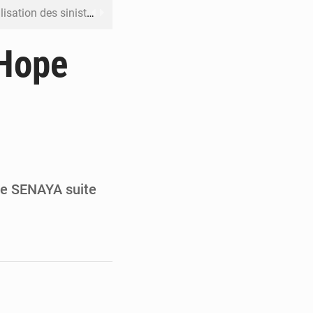
ation des sinistres
 Jaramana (Damas)
 Hope
me ses cadres à Lomé
t en mesurer la valeur
 Leu-Govind
lle SENAYA suite