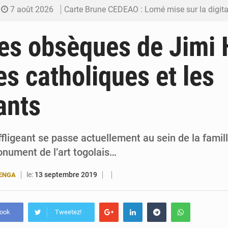
7 août 2026
Carte Brune CEDEAO : Lomé mise sur la digitalis
6 août 2026
Syrie : Explosion mortelle sur un minibus à
les obsèques de Jimi
5 août 2026
Budget vert 2027 : Le ministère de l’Économie for
es catholiques et les
5 août 2026
Travail domestique non rémunéré : à Saly, l’Afrique veu
ants
5 août 2026
Maurice : Démission de la ministre Véronique
ffligeant se passe actuellement au sein de la fami
nument de l’art togolais…
le:
13 septembre 2019
BENGA
book
Tweetez!