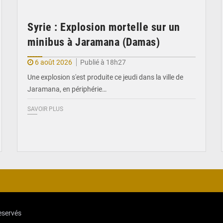
Syrie : Explosion mortelle sur un
minibus à Jaramana (Damas)
6 août 2026
Publié à 18h27
Une explosion s'est produite ce jeudi dans la ville de
Jaramana, en périphérie…
SAVOIR PLUS
reservés