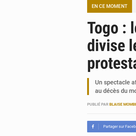
EN CE MOMENT
Togo : 
divise l
protest
Un spectacle a
au décès du mo
PUBLIÉ PAR
BLAISE MOM
Partager sur Face