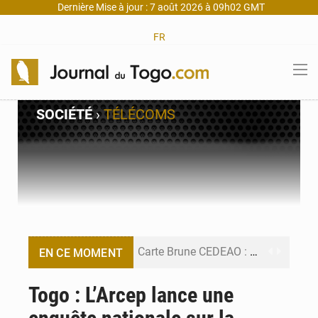
Dernière Mise à jour : 7 août 2026 à 09h02 GMT
FR
SOCIÉTÉ
›
TÉLÉCOMS
Carte Brune CEDEAO : Lomé mise sur la digitalisation des sinistres
EN CE MOMENT
Syrie : Explosion mortelle sur un minibus à Jaramana (Damas)
Togo : L’Arcep lance une
Budget vert 2027 : Le ministère de l’Économie forme ses cadres à Lomé