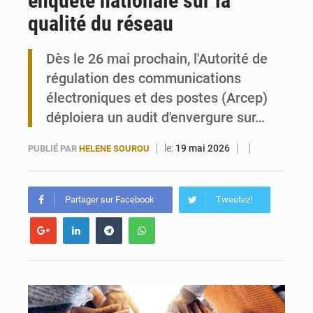
enquête nationale sur la
qualité du réseau
Travail domestique non rémunéré : à Saly, l’Afrique veut en mesurer la valeur
Dès le 26 mai prochain, l'Autorité de
Maurice : Démission de la ministre Véronique Leu-Govind
régulation des communications
électroniques et des postes (Arcep)
déploiera un audit d'envergure sur…
le:
19 mai 2026
PUBLIÉ PAR
HELENE SOUROU
Partager sur Facebook
Tweetez!