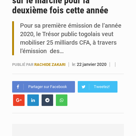
sur le marché pour la
deuxième fois cette année
Travail domestique non rémunéré : à Saly, l’Afrique veut en mesurer la valeur
Pour sa première émission de l’année
Maurice : Démission de la ministre Véronique Leu-Govind
2020, le Trésor public togolais veut
mobiliser 25 milliards CFA, à travers
l’émission des…
le:
22 janvier 2020
PUBLIÉ PAR
RACHIDE ZAKARI
Partager sur Facebook
Tweetez!