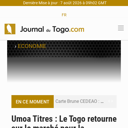
Dernière Mise à jour : 7 août 2026 à 09h02 GMT
FR
›
ECONOMIE
Carte Brune CEDEAO : Lomé mise sur la digitalisation des sinistres
EN CE MOMENT
Syrie : Explosion mortelle sur un minibus à Jaramana (Damas)
Umoa Titres : Le Togo retourne
Budget vert 2027 : Le ministère de l’Économie forme ses cadres à Lomé