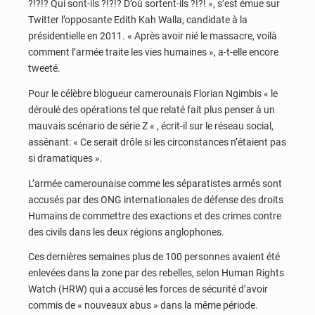
?!?!? Qui sont-ils ?!?!? D’où sortent-ils ?!?! », s’est émue sur
Twitter l’opposante Edith Kah Walla, candidate à la
présidentielle en 2011. « Après avoir nié le massacre, voilà
comment l’armée traite les vies humaines », a-t-elle encore
tweeté.
Pour le célèbre blogueur camerounais Florian Ngimbis « le
déroulé des opérations tel que relaté fait plus penser à un
mauvais scénario de série Z « , écrit-il sur le réseau social,
assénant: « Ce serait drôle si les circonstances n’étaient pas
si dramatiques ».
L’armée camerounaise comme les séparatistes armés sont
accusés par des ONG internationales de défense des droits
Humains de commettre des exactions et des crimes contre
des civils dans les deux régions anglophones.
Ces dernières semaines plus de 100 personnes avaient été
enlevées dans la zone par des rebelles, selon Human Rights
Watch (HRW) qui a accusé les forces de sécurité d’avoir
commis de « nouveaux abus » dans la même période.