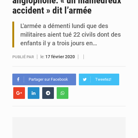
anglophone: « un malheureux
accident » dit l’armée
Maurice : Démission de la ministre Véronique Leu-Govind
L'armée a démenti lundi que des
Togo : 300 000 tonnes visées pour la filière soja bio
militaires aient tué 22 civils dont des
enfants il y a trois jours en…
le:
17 février 2020
PUBLIÉ PAR
Partager sur Facebook
Tweetez!