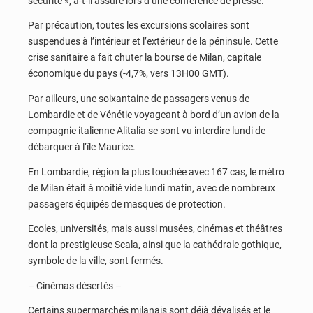
sécurité », a-t-il assuré lors d’une conférence de presse.
Par précaution, toutes les excursions scolaires sont
suspendues à l’intérieur et l’extérieur de la péninsule. Cette
crise sanitaire a fait chuter la bourse de Milan, capitale
économique du pays (-4,7%, vers 13H00 GMT).
Par ailleurs, une soixantaine de passagers venus de
Lombardie et de Vénétie voyageant à bord d’un avion de la
compagnie italienne Alitalia se sont vu interdire lundi de
débarquer à l’île Maurice.
En Lombardie, région la plus touchée avec 167 cas, le métro
de Milan était à moitié vide lundi matin, avec de nombreux
passagers équipés de masques de protection.
Ecoles, universités, mais aussi musées, cinémas et théâtres
dont la prestigieuse Scala, ainsi que la cathédrale gothique,
symbole de la ville, sont fermés.
– Cinémas désertés –
Certains supermarchés milanais sont déjà dévalisés et le