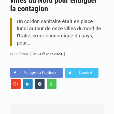
villes du Nord pour endiguer
la contagion
Travail domestique non rémunéré : à Saly, l’Afrique veut en mesurer la valeur
Un cordon sanitaire était en place
Maurice : Démission de la ministre Véronique Leu-Govind
lundi autour de onze villes du nord de
l'Italie, cœur économique du pays,
pour…
le:
24 février 2020
PUBLIÉ PAR
Partager sur Facebook
Tweetez!