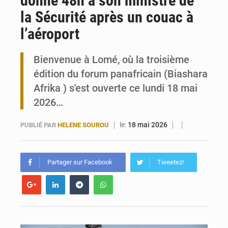
donne 48h à son ministre de
la Sécurité après un couac à
Togo : 300 000 tonnes visées pour la filière soja bio
l’aéroport
Victoire Dogbé prône l’engagement politique des femmes à Kigali
Bienvenue à Lomé, où la troisième
édition du forum panafricain (Biashara
Afrika ) s'est ouverte ce lundi 18 mai
2026…
le:
18 mai 2026
PUBLIÉ PAR
HELENE SOUROU
Partager sur Facebook
Tweetez!