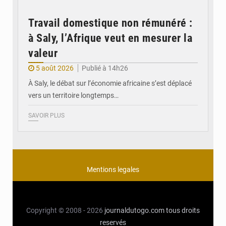
Travail domestique non rémunéré :
à Saly, l’Afrique veut en mesurer la
valeur
5 août 2026
Publié à 14h26
À Saly, le débat sur l’économie africaine s’est déplacé
vers un territoire longtemps…
SAVOIR PLUS
Mentions legales
Copyright © 2008 - 2026
journaldutogo.com
tous droits
reservés