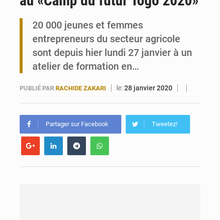
au «Camp du futur Togo 2020»
Maurice : Démission de la ministre Véronique Leu-Govind
20 000 jeunes et femmes
entrepreneurs du secteur agricole
Togo : 300 000 tonnes visées pour la filière soja bio
sont depuis hier lundi 27 janvier à un
atelier de formation en…
le:
28 janvier 2020
PUBLIÉ PAR
RACHIDE ZAKARI
Partager sur Facebook
Tweetez!