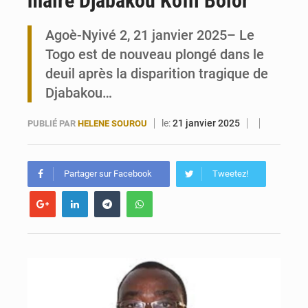
maire Djabakou Koffi Bolor
Togo : 300 000 tonnes visées pour la filière soja bio
Agoè-Nyivé 2, 21 janvier 2025– Le
Togo est de nouveau plongé dans le
Victoire Dogbé prône l’engagement politique des femmes à Kigali
deuil après la disparition tragique de
Djabakou…
le:
21 janvier 2025
PUBLIÉ PAR
HELENE SOUROU
Partager sur Facebook
Tweetez!