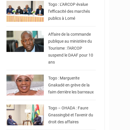
Togo : L’ARCOP évalue
l’efficacité des marchés
publics à Lomé
© DR
Affaire de la commande
publique au ministère du
Tourisme : l’ARCOP
suspend le DAAF pour 10
ans
© Marguerite Gnakadé
Togo : Marguerite
Gnakadé en grève de la
faim derrière les barreaux
© Présidence du
Conseil du Togo
Togo – OHADA : Faure
Gnassingbé et l’avenir du
droit des affaires
© Secretary Marco
Rubio