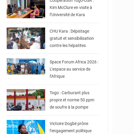
Coopération Togo-USA :
Kim McClure en visite à
l’Université de Kara
© Université de Kara
Togo Officielle
CHU Kara : Dépistage
gratuit et sensibilisation
contre les hépatites
© U.S. Embassy Lomé
Space Forum Africa 2026 :
L’espace au service de
l’Afrique
© Ministère de l'Energie
et des Ressources
Minières
Togo : Carburant plus
propre et norme 50 ppm
de soufre à la pompe
© Victoire Dogbe
Victoire Dogbé prône
l’engagement politique