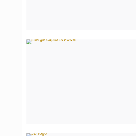
© Énergie Capital & Power
© JD Togo