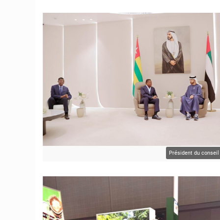
© JD Togo
Président du conseil
© JD Togo