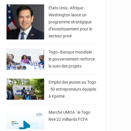
États-Unis–Afrique :
Washington lance un
programme stratégique
d’investissement pour le
secteur privé
© Sandra Ablamba
Johnson
Togo–Banque mondiale :
le gouvernement renforce
le suivi des projets
© Gouvernorat
Regional Maritime -
GRM
Emploi des jeunes au Togo
: 50 entrepreneurs équipés
à Kpomé
© UMOA-Titres
Marché UMOA : le Togo
lève 22 milliards FCFA