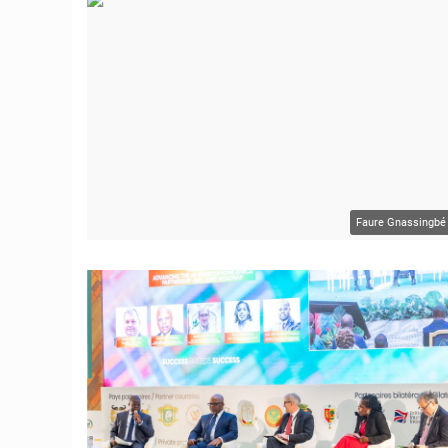
Faure Gnassingbé
© JD Togo