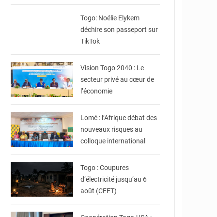
© Noélie Elykem
Togo: Noélie Elykem
déchire son passeport sur
TikTok
© Sandra Ablamba
Johnson
Vision Togo 2040 : Le
secteur privé au cœur de
© Ministère délégué,
l’économie
chargé de
l’Enseignement
Supérieur
Lomé : l’Afrique débat des
nouveaux risques au
colloque international
© JDT
Togo : Coupures
d’électricité jusqu’au 6
août (CEET)
© U.S. Embassy Lomé