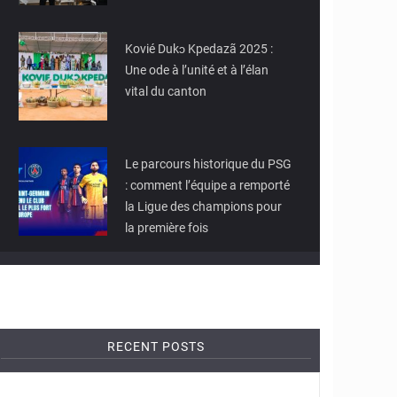
© JD Togo
Kovié Dukɔ Kpedazã 2025 :
Une ode à l’unité et à l’élan
vital du canton
© JD Togo
Le parcours historique du PSG
: comment l’équipe a remporté
la Ligue des champions pour
la première fois
RECENT POSTS
© Autorité de
Régulation de la
Commande Publique