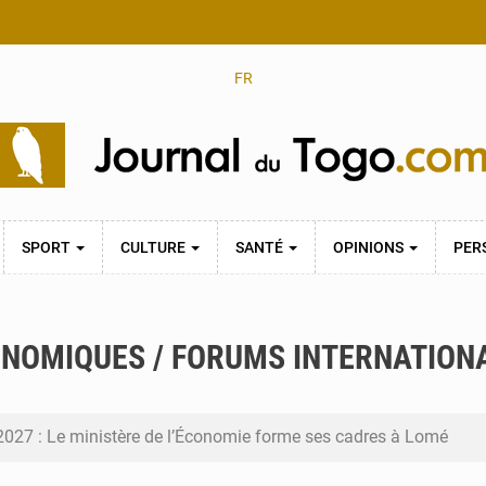
FR
SPORT
CULTURE
SANTÉ
OPINIONS
PER
NOMIQUES / FORUMS INTERNATION
2027 : Le ministère de l’Économie forme ses cadres à Lomé
stique non rémunéré : à Saly, l’Afrique veut en mesurer la valeur