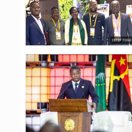
CETEF TOGO
© JD Togo