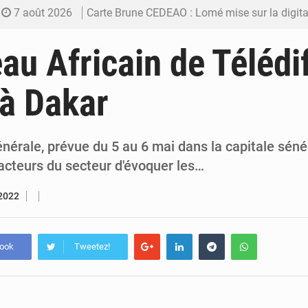
7 août 2026
Carte Brune CEDEAO : Lomé mise sur la digitalis
6 août 2026
Syrie : Explosion mortelle sur un minibus à
au Africain de Télédi
5 août 2026
Budget vert 2027 : Le ministère de l’Économie for
 à Dakar
5 août 2026
Travail domestique non rémunéré : à Saly, l’Afrique veu
5 août 2026
Maurice : Démission de la ministre Véronique
érale, prévue du 5 au 6 mai dans la capitale sénég
acteurs du secteur d'évoquer les…
 2022
book
Tweetez!