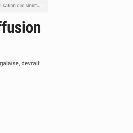
ation des sinistres
 Jaramana (Damas)
ffusion
me ses cadres à Lomé
t en mesurer la valeur
 Leu-Govind
alaise, devrait