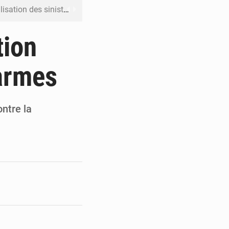
ation des sinistres
 Jaramana (Damas)
tion
me ses cadres à Lomé
 armes
t en mesurer la valeur
 Leu-Govind
ntre la