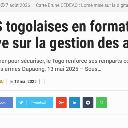
7 août 2026
Carte Brune CEDEAO : Lomé mise sur la digitalis
6 août 2026
Syrie : Explosion mortelle sur un minibus à
 togolaises en forma
5 août 2026
Budget vert 2027 : Le ministère de l’Économie for
ve sur la gestion des
5 août 2026
Travail domestique non rémunéré : à Saly, l’Afrique veu
5 août 2026
Maurice : Démission de la ministre Véronique
r pour sécuriser, le Togo renforce ses remparts co
des armes Dapaong, 13 mai 2025 – Sous…
le:
13 mai 2025
OU
book
Tweetez!