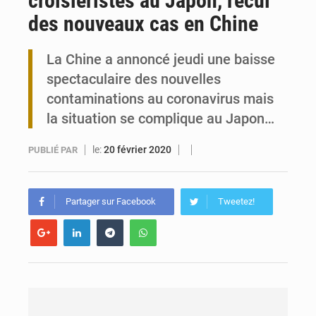
croisiéristes au Japon, recul
des nouveaux cas en Chine
Travail domestique non rémunéré : à Saly, l’Afrique veut en mesurer la valeur
La Chine a annoncé jeudi une baisse
Maurice : Démission de la ministre Véronique Leu-Govind
spectaculaire des nouvelles
contaminations au coronavirus mais
la situation se complique au Japon…
le:
20 février 2020
PUBLIÉ PAR
Partager sur Facebook
Tweetez!