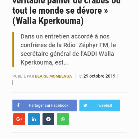
véritable panier de crabes où
tout le monde se dévore »
Togo : 300 000 tonnes visées pour la filière soja bio
(Walla Kperkouma)
Victoire Dogbé prône l’engagement politique des femmes à Kigali
Dans un entretien accordé à nos
confrères de la Rdio Zéphyr FM, le
secrétaire général de l’ADDI Walla
Kperkouma, est…
le:
29 octobre 2019
PUBLIÉ PAR
BLAISE MOMBENGA
Partager sur Facebook
Tweetez!