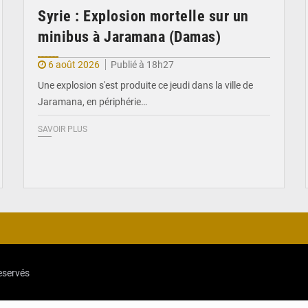
Syrie : Explosion mortelle sur un
minibus à Jaramana (Damas)
6 août 2026
Publié à 18h27
Une explosion s'est produite ce jeudi dans la ville de
Jaramana, en périphérie…
SAVOIR PLUS
reservés