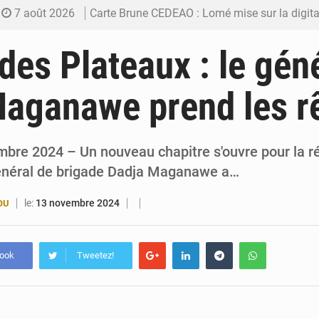
7 août 2026
Carte Brune CEDEAO : Lomé mise sur la digitalis
6 août 2026
Syrie : Explosion mortelle sur un minibus à
des Plateaux : le gén
5 août 2026
Budget vert 2027 : Le ministère de l’Économie for
Maganawe prend les r
5 août 2026
Travail domestique non rémunéré : à Saly, l’Afrique veu
5 août 2026
Maurice : Démission de la ministre Véronique
bre 2024 – Un nouveau chapitre s'ouvre pour la r
énéral de brigade Dadja Maganawe a…
le:
13 novembre 2024
OU
book
Tweetez!