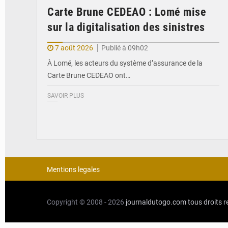
Carte Brune CEDEAO : Lomé mise
sur la digitalisation des sinistres
7 août 2026
Publié à 09h02
À Lomé, les acteurs du système d’assurance de la
Carte Brune CEDEAO ont…
SAVOIR PLUS
Mentions legales
Copyright © 2008 - 2026
journaldutogo.com
tous droits 