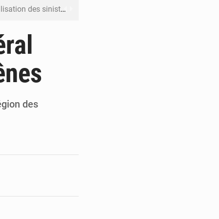
ation des sinistres
 Jaramana (Damas)
éral
me ses cadres à Lomé
ênes
t en mesurer la valeur
 Leu-Govind
égion des