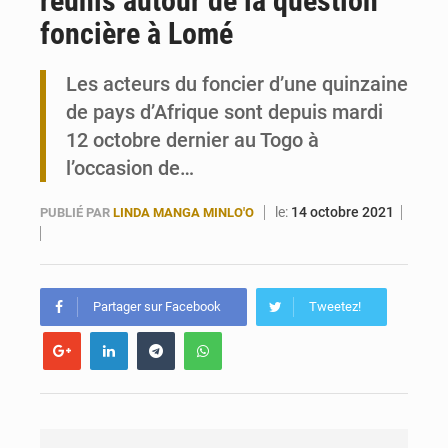
réunis autour de la question
foncière à Lomé
Travail domestique non rémunéré : à Saly, l’Afrique veut en mesurer la valeur
Les acteurs du foncier d’une quinzaine
Maurice : Démission de la ministre Véronique Leu-Govind
de pays d’Afrique sont depuis mardi
12 octobre dernier au Togo à
l’occasion de…
le:
14 octobre 2021
PUBLIÉ PAR
LINDA MANGA MINLO'O
Partager sur Facebook
Tweetez!