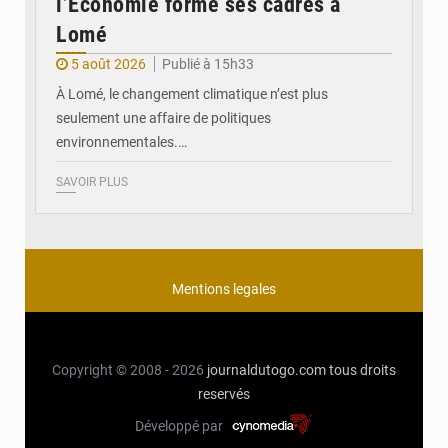
l’Économie forme ses cadres à
Lomé
5 août 2026
Publié à 15h33
À Lomé, le changement climatique n’est plus
seulement une affaire de politiques
environnementales.…
SAVOIR PLUS
Mentions legales
Copyright © 2008 - 2026
journaldutogo.com
tous droits
reservés
Développé par