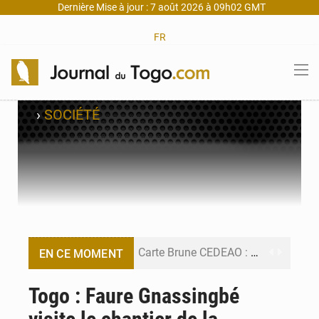
Dernière Mise à jour : 7 août 2026 à 09h02 GMT
FR
›
SOCIÉTÉ
Carte Brune CEDEAO : Lomé mise sur la digitalisation des sinistres
EN CE MOMENT
Syrie : Explosion mortelle sur un minibus à Jaramana (Damas)
Togo : Faure Gnassingbé
Budget vert 2027 : Le ministère de l’Économie forme ses cadres à Lomé