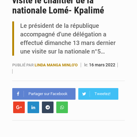
visite le chantier de la
nationale Lomé- Kpalimé
Travail domestique non rémunéré : à Saly, l’Afrique veut en mesurer la valeur
Le président de la république
Maurice : Démission de la ministre Véronique Leu-Govind
accompagné d’une délégation a
effectué dimanche 13 mars dernier
une visite sur la nationale n°5…
le:
16 mars 2022
PUBLIÉ PAR
LINDA MANGA MINLO'O
Partager sur Facebook
Tweetez!